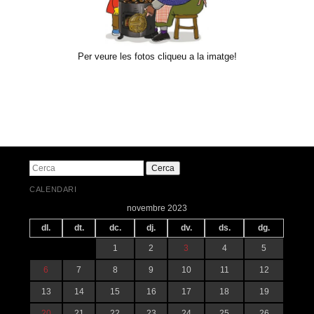
Per veure les fotos cliqueu a la imatge!
Navegació pels articles
Cerca
CALENDARI
novembre 2023
dl.
dt.
dc.
dj.
dv.
ds.
dg.
1
2
3
4
5
6
7
8
9
10
11
12
13
14
15
16
17
18
19
20
21
22
23
24
25
26