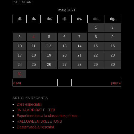
CALENDARI
maig 2021
dl.
dt.
dc.
dj.
dv.
ds.
dg.
1
2
3
4
5
6
7
8
9
10
11
12
13
14
15
16
17
18
19
20
21
22
23
24
25
26
27
28
29
30
31
« abr.
juny »
ARTICLES RECENTS
Dies especials!
JA HA ARRIBAT EL TIÓ!
Experimentem a la classe des peixos
HALLOWEEN SKELETONS
Castanyada a l’escola!