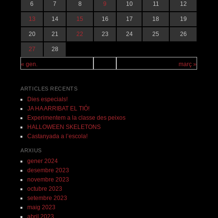
6
7
8
9
10
11
12
13
14
15
16
17
18
19
20
21
22
23
24
25
26
27
28
« gen.
març »
ARTICLES RECENTS
Dies especials!
JA HA ARRIBAT EL TIÓ!
Experimentem a la classe des peixos
HALLOWEEN SKELETONS
Castanyada a l’escola!
ARXIUS
gener 2024
desembre 2023
novembre 2023
octubre 2023
setembre 2023
maig 2023
abril 2023