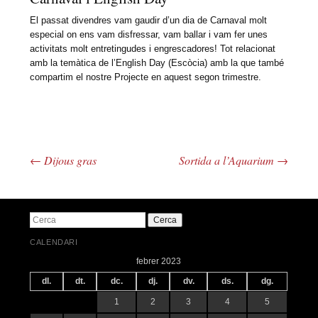
El passat divendres vam gaudir d’un dia de Carnaval molt
especial on ens vam disfressar, vam ballar i vam fer unes
activitats molt entretingudes i engrescadores! Tot relacionat
amb la temàtica de l’English Day (Escòcia) amb la que també
compartim el nostre Projecte en aquest segon trimestre.
←
Dijous gras
Sortida a l’Aquarium
→
Navegació pels articles
Cerca
CALENDARI
febrer 2023
dl.
dt.
dc.
dj.
dv.
ds.
dg.
1
2
3
4
5