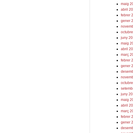
maig 2
abril 2
febrer 
gener 
novemb
octubr
juny 2
maig 2
abril 2
març 2
febrer 
gener 
desemb
novemb
octubr
setemb
juny 2
maig 2
abril 2
març 2
febrer 
gener 
desemb