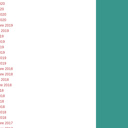
020
020
2020
2020
re 2019
e 2019
019
019
019
019
2019
2019
re 2018
re 2018
e 2018
re 2018
018
018
018
018
2018
2018
re 2017