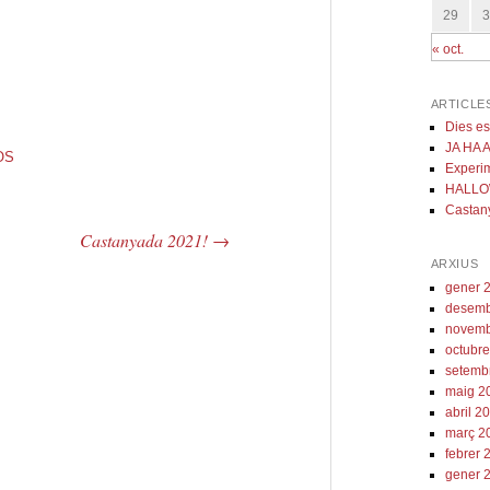
29
« oct.
ARTICLE
Dies es
JA HA 
OS
Experim
HALLO
Castany
Castanyada 2021!
→
ARXIUS
gener 
desemb
novemb
octubr
setemb
maig 2
abril 2
març 2
febrer 
gener 