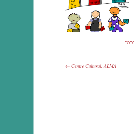
FOT
←
Centre Cultural: ALMA
Navegació pels articles