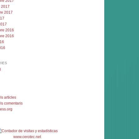
re 2017
e 2017
re 2017
017
2017
re 2016
re 2016
016
016
IES
l
s articles
ls comentaris
ess.org
www.cerotec.net