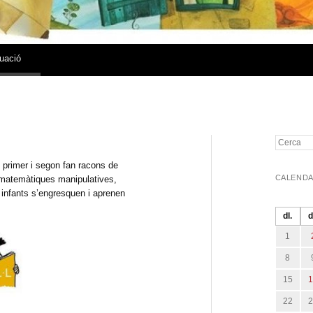
luació
Cerca
primer i segon fan racons de
CALENDA
s matemàtiques manipulatives,
s infants s’engresquen i aprenen
dl.
d
1
8
15
22