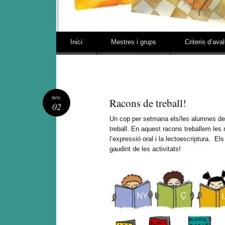
Vés al contingut
Inici
Mestres i grups
Criteris d’ava
nov.
Racons de treball!
02
Un cop per setmana els/les alumnes de 
treball. En aquest racons treballem le
l’expressió oral i la lectoescriptura. El
gaudint de les activitats!