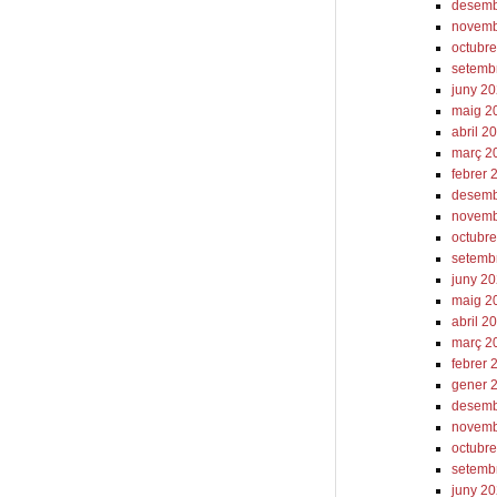
desemb
novemb
octubr
setemb
juny 2
maig 2
abril 2
març 2
febrer 
desemb
novemb
octubr
setemb
juny 2
maig 2
abril 2
març 2
febrer 
gener 
desemb
novemb
octubr
setemb
juny 2