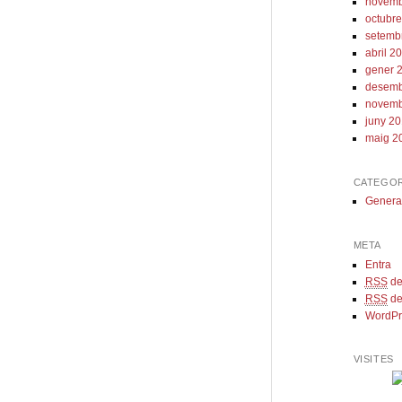
novemb
octubr
setemb
abril 2
gener 
desemb
novemb
juny 2
maig 2
CATEGOR
Genera
META
Entra
RSS
del
RSS
de
WordPr
VISITES