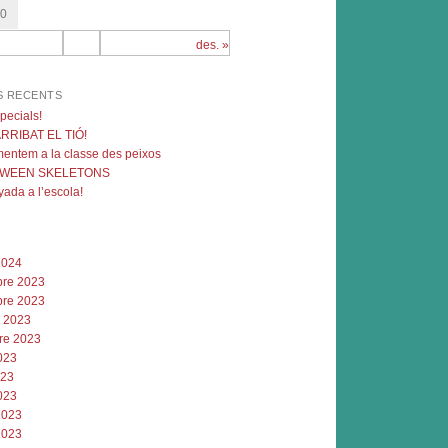
30
des. »
S RECENTS
pecials!
ARRIBAT EL TIÓ!
entem a la classe des peixos
WEEN SKELETONS
ada a l’escola!
2024
re 2023
re 2023
e 2023
re 2023
023
023
023
2023
2023