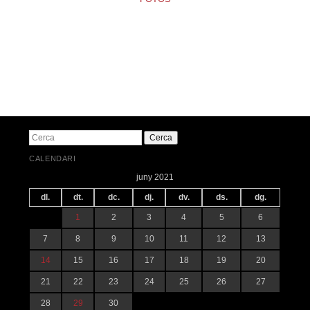
Navegació pels articles
Cerca
CALENDARI
juny 2021
dl.
dt.
dc.
dj.
dv.
ds.
dg.
1
2
3
4
5
6
7
8
9
10
11
12
13
14
15
16
17
18
19
20
21
22
23
24
25
26
27
28
29
30