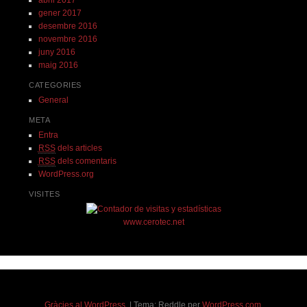
gener 2017
desembre 2016
novembre 2016
juny 2016
maig 2016
CATEGORIES
General
META
Entra
RSS
dels articles
RSS
dels comentaris
WordPress.org
VISITES
www.cerotec.net
Gràcies al WordPress.
|
Tema: Reddle per
WordPress.com
.