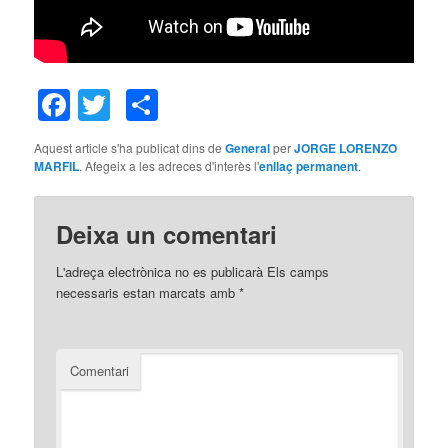
Facebook
Twitter
Comparteix
Aquest article s'ha publicat dins de
General
per
JORGE LORENZO
MARFIL
. Afegeix a les adreces d'interès l'
enllaç permanent
.
Deixa un comentari
L'adreça electrònica no es publicarà
Els camps
necessaris estan marcats amb
*
Comentari