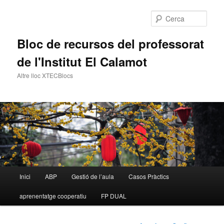
Cerca
Bloc de recursos del professorat
de l'Institut El Calamot
Altre lloc XTECBlocs
Menú
Inici
ABP
Gestió de l’aula
Casos Pràctics
Aneu
principal
aprenentatge cooperatiu
FP DUAL
al
contingut