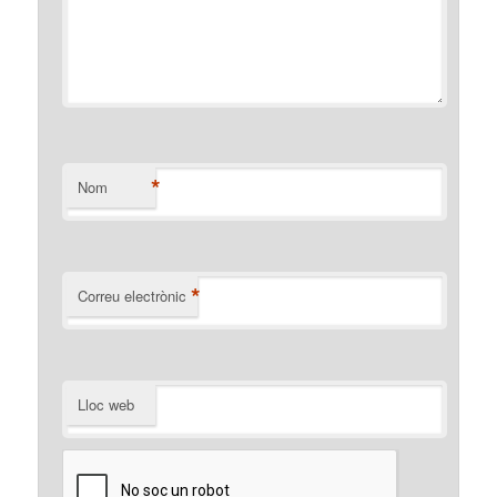
*
Nom
*
Correu electrònic
Lloc web