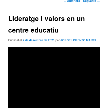
Navegació
←
Anteriors
Següents
→
pels
principal
articles
LIderatge i valors en un
centre educatiu
Publicat el
7 de desembre de 2021
per
JORGE LORENZO MARFIL