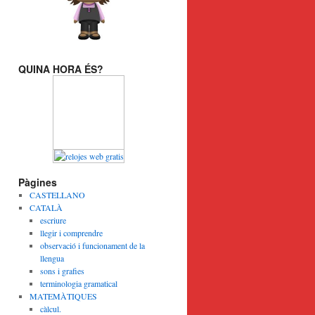
QUINA HORA ÉS?
Pàgines
CASTELLANO
CATALÀ
escriure
llegir i comprendre
observació i funcionament de la
llengua
sons i grafies
terminologia gramatical
MATEMÀTIQUES
càlcul.