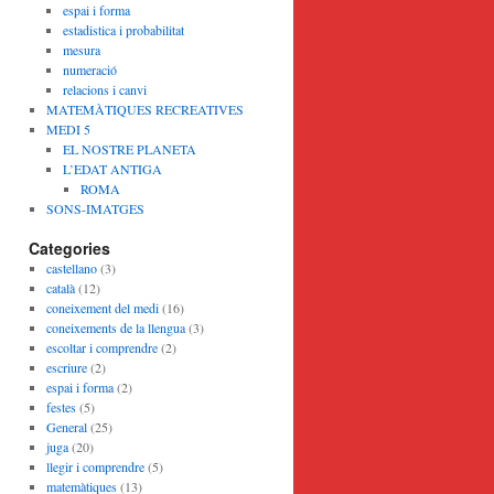
espai i forma
estadistica i probabilitat
mesura
numeració
relacions i canvi
MATEMÀTIQUES RECREATIVES
MEDI 5
EL NOSTRE PLANETA
L’EDAT ANTIGA
ROMA
SONS-IMATGES
Categories
castellano
(3)
català
(12)
coneixement del medi
(16)
coneixements de la llengua
(3)
escoltar i comprendre
(2)
escriure
(2)
espai i forma
(2)
festes
(5)
General
(25)
juga
(20)
llegir i comprendre
(5)
matemàtiques
(13)