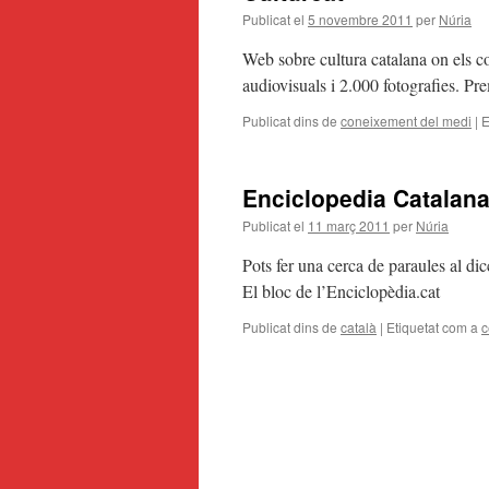
Publicat el
5 novembre 2011
per
Núria
Web sobre cultura catalana on els co
audiovisuals i 2.000 fotografies. Pr
Publicat dins de
coneixement del medi
|
E
Enciclopedia Catalan
Publicat el
11 març 2011
per
Núria
Pots fer una cerca de paraules al di
El bloc de l’Enciclopèdia.cat
Publicat dins de
català
|
Etiquetat com a
c