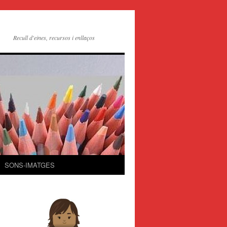
Recull d'eines, recursos i enllaços
SONS-IMATGES