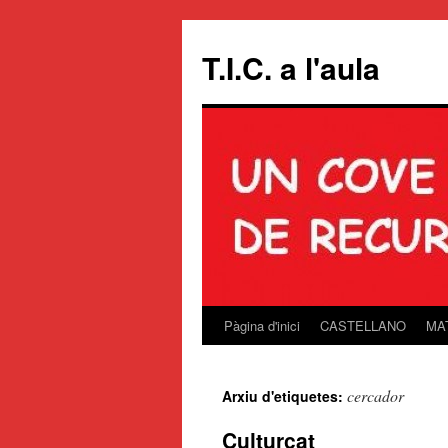
T.I.C. a l'aula
Pàgina d'inici
CASTELLANO
MA
Vés
al
cercador
Arxiu d'etiquetes:
contingut
Culturcat