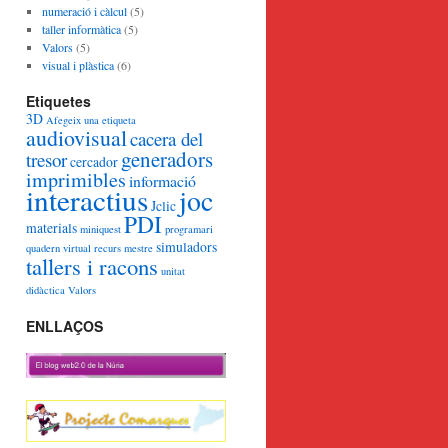
numeració i càlcul
(5)
taller informàtica
(5)
Valors
(5)
visual i plàstica
(6)
Etiquetes
3D
Afegeix una etiqueta
audiovisual
cacera del
generadors
tresor
cercador
imprimibles
informació
interactius
joc
Jclic
PDI
materials
miniquest
programari
simuladors
quadern virtual
recurs mestre
tallers i racons
unitat
didàctica
Valors
ENLLAÇOS