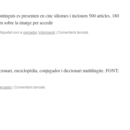
ntinguts es presenten en cinc idiomes i inclouen 500 articles, 180
em sobre la imatge per accedir
tiquetat com a
cercador
,
informació
|
Comentaris tancats
a
Culturcat
a
ccionari, enciclopèdia, conjugador i diccionari multilingüe. FONT:
ercador
|
Comentaris tancats
a
Enciclopedia
Catalana