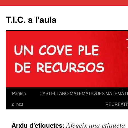
T.I.C. a l'aula
Pàgina
CASTELLANO
MATEMÀTIQUES
MATEMÀT
Vés
d'inici
RECREATI
al
contingut
Afegeix una etiqueta
Arxiu d'etiquetes: