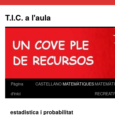
T.I.C. a l'aula
Pàgina
CASTELLANO
MATEMÀTIQUES
MATEMÀT
Vés
d'inici
RECREATI
al
contingut
estadistica i probabilitat