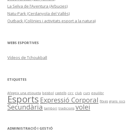
La Selva de l’Aventura (Arbucies)
Natu-Park (Cerdanyola del Vallès)
Outback (Colònies i activitats esport a la natura)
WEBS ESPORTIVES
Vídeos de Tchoukball
ETIQUETES
Afegeix una etiqueta
beisbol
castells
circ
club
curs
equilibr
Esports
Expressió Corporal
fitxes
grans_jocs
Secundària
volei
tamborí
tradicions
ADMINISTRACIÓ I GESTIÓ