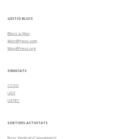
GESTIÓ BLOCS
Blocs a Xtec
WordPress.com
WordPress.org
SINDICATS
CCOO
UGT
USTEC
SORTIDES-ACTIVITATS
Bosc Vertical (Canyamars)