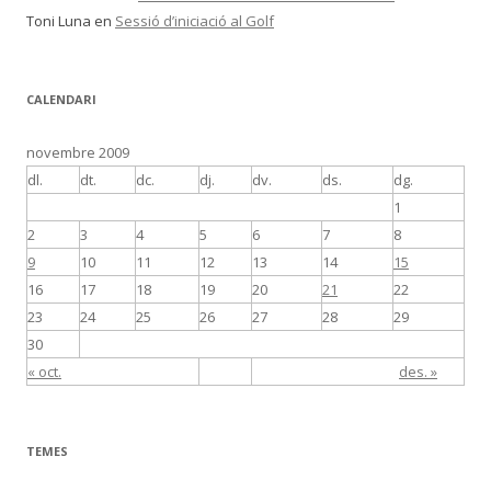
Toni Luna
en
Sessió d’iniciació al Golf
CALENDARI
novembre 2009
dl.
dt.
dc.
dj.
dv.
ds.
dg.
1
2
3
4
5
6
7
8
9
10
11
12
13
14
15
16
17
18
19
20
21
22
23
24
25
26
27
28
29
30
« oct.
des. »
TEMES