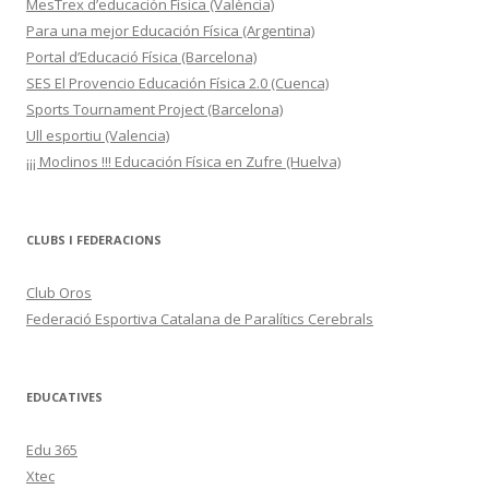
MesTrex d’educación Física (València)
Para una mejor Educación Física (Argentina)
Portal d’Educació Física (Barcelona)
SES El Provencio Educación Física 2.0 (Cuenca)
Sports Tournament Project (Barcelona)
Ull esportiu (Valencia)
¡¡¡ Moclinos !!! Educación Física en Zufre (Huelva)
CLUBS I FEDERACIONS
Club Oros
Federació Esportiva Catalana de Paralítics Cerebrals
EDUCATIVES
Edu 365
Xtec