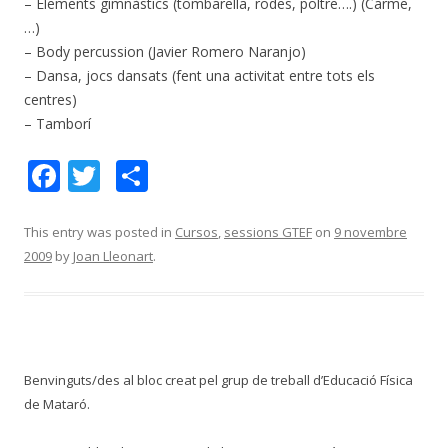
– Elements gimnàstics (tombarella, rodes, poltre….) (Carme,
…)
– Body percussion (Javier Romero Naranjo)
– Dansa, jocs dansats (fent una activitat entre tots els
centres)
– Tamborí
F
T
C
ac
w
o
e
itt
m
This entry was posted in
Cursos
,
sessions GTEF
on
9 novembre
2009
by
Joan Lleonart
.
b
er
p
o
ar
o
te
k
ix
Benvinguts/des al bloc creat pel grup de treball d’Educació Física
de Mataró.