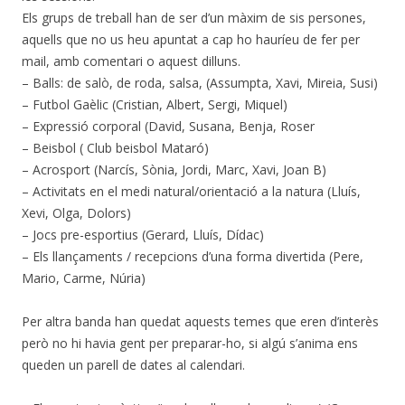
Els grups de treball han de ser d’un màxim de sis persones,
aquells que no us heu apuntat a cap ho hauríeu de fer per
mail, amb comentari o aquest dilluns.
– Balls: de salò, de roda, salsa, (Assumpta, Xavi, Mireia, Susi)
– Futbol Gaèlic (Cristian, Albert, Sergi, Miquel)
– Expressió corporal (David, Susana, Benja, Roser
– Beisbol ( Club beisbol Mataró)
– Acrosport (Narcís, Sònia, Jordi, Marc, Xavi, Joan B)
– Activitats en el medi natural/orientació a la natura (Lluís,
Xevi, Olga, Dolors)
– Jocs pre-esportius (Gerard, Lluís, Dídac)
– Els llançaments / recepcions d’una forma divertida (Pere,
Mario, Carme, Núria)
Per altra banda han quedat aquests temes que eren d’interès
però no hi havia gent per preparar-ho, si algú s’anima ens
queden un parell de dates al calendari.