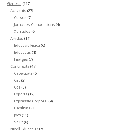
General
(117)
Activitats
(27)
Cursos
(7)
Jornades-Competicions
(4)
Xerrades
(6)
Articles
(14)
Educació Física
(6)
Educatius
(1)
Imatges
(7)
Continguts
(47)
Capacitats
(6)
Circ
(2)
Cos
(3)
Esports
(19)
Expressió Corporal
(9)
Habilitats
(15)
Jocs
(11)
Salut
(6)
Nivell Educatiu
(37)