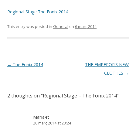
Regional Stage The Fonix 2014
This entry was posted in
General
on
6 març 2014
.
Post
←
The Fonix 2014
THE EMPEROR’S NEW
navigation
CLOTHES
→
2 thoughts on “
Regional Stage – The Fonix 2014
”
Maria4t
20 març 2014 at 23:24