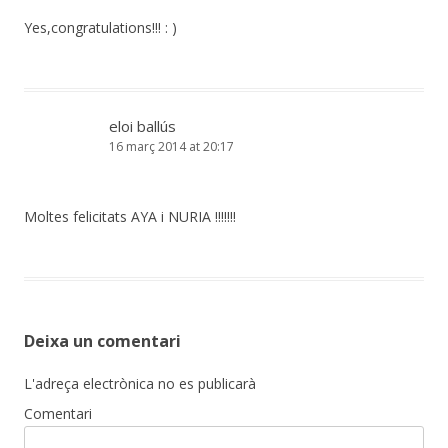
Yes,congratulations!!! : )
eloi ballús
16 març 2014 at 20:17
Moltes felicitats AYA i NURIA !!!!!!!
Deixa un comentari
L'adreça electrònica no es publicarà
Comentari