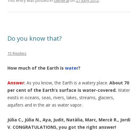
This entry was posted in
General
on
27 juny 2012
.
Do you know that?
15 Replies
How much of the Earth is
water
?
Answer
:
As you know, the Earth is a watery place.
About 70
per cent of the Earth’s surface is water-covered.
Water
exists in oceans, seas, rivers, lakes, streams, glaciers,
aquifers and in the air as water vapor.
Júlia C., Júlia N., Aya, Judit, Natàlia, Marc, Mercè R., Jordi
V. CONGRATULATIONS, you got the right answer!