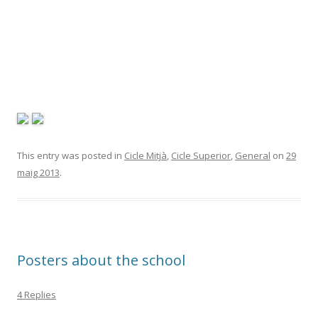
This entry was posted in
Cicle Mitjà
,
Cicle Superior
,
General
on
29
maig 2013
.
Posters about the school
4 Replies