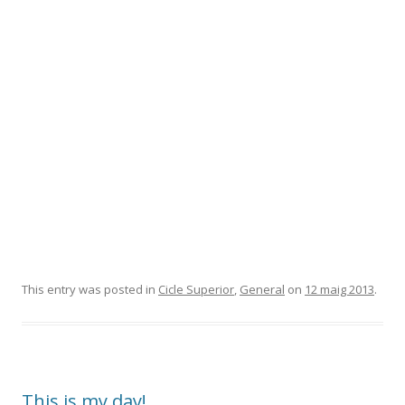
This entry was posted in
Cicle Superior
,
General
on
12 maig 2013
.
This is my day!