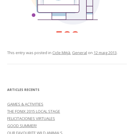
This entry was posted in
Cicle Mitjà
,
General
on
12 maig 2013
.
ARTICLES RECENTS
GAMES & ACTIVITIES
THE FONIX 2015 LOCAL STAGE
FELICITACIONES VIRTUALES
GOOD SUMMER!
OUR FAVOURITE WILD ANIMALS