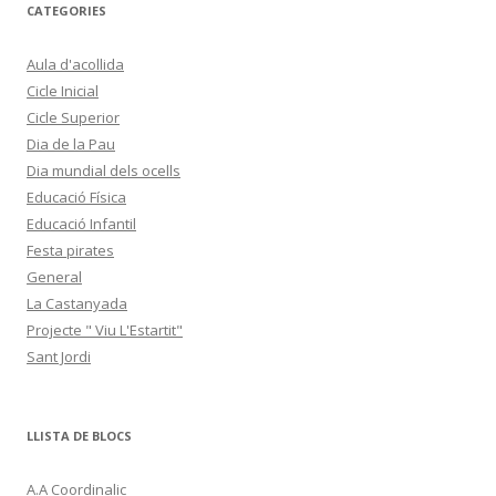
CATEGORIES
Aula d'acollida
Cicle Inicial
Cicle Superior
Dia de la Pau
Dia mundial dels ocells
Educació Física
Educació Infantil
Festa pirates
General
La Castanyada
Projecte " Viu L'Estartit"
Sant Jordi
LLISTA DE BLOCS
A.A Coordinalic