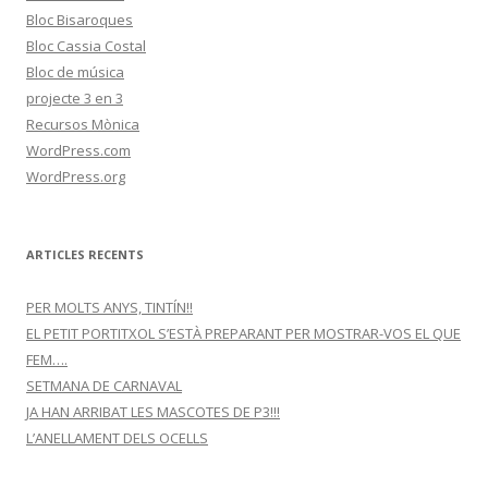
Bloc Bisaroques
Bloc Cassia Costal
Bloc de música
projecte 3 en 3
Recursos Mònica
WordPress.com
WordPress.org
ARTICLES RECENTS
PER MOLTS ANYS, TINTÍN!!
EL PETIT PORTITXOL S’ESTÀ PREPARANT PER MOSTRAR-VOS EL QUE
FEM….
SETMANA DE CARNAVAL
JA HAN ARRIBAT LES MASCOTES DE P3!!!
L’ANELLAMENT DELS OCELLS