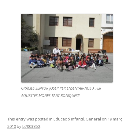
GRÀCIES SENYOR JOSEP PER ENSENYAR-NOS A FER
AQUESTES MONES TANT BONIQUES!!
This entry was posted in
Educació Infantil
,
General
on
19 març
2010
by
b7003860
.