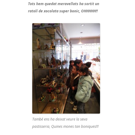
Tots hem quedat meravellats ha sortit un
ratolí de xocolata super bonic, OHHHHH!!
També ens ha deixat veure la seva
pastisseria, Quines mones tan boniques!!!