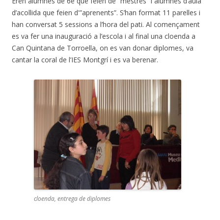
Eren alumnes de 6è que feien de “mestres” i alumnes d’aula
d’acollida que feien d'”aprenents”. S’han format 11 parelles i
han conversat 5 sessions a l’hora del pati. Al començament
es va fer una inauguració a l’escola i al final una cloenda a
Can Quintana de Torroella, on es van donar diplomes, va
cantar la coral de l’IES Montgrí i es va berenar.
cloenda, entrega de diplomes