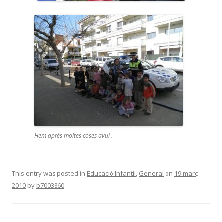
Hem après moltes coses avui .
This entry was posted in
Educació Infantil
,
General
on
19 març
2010
by
b7003860
.