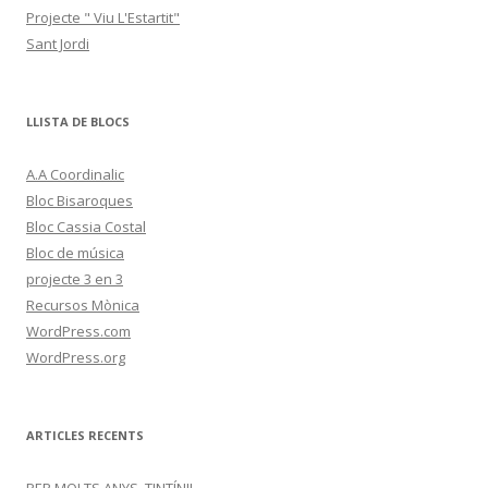
Projecte " Viu L'Estartit"
Sant Jordi
LLISTA DE BLOCS
A.A Coordinalic
Bloc Bisaroques
Bloc Cassia Costal
Bloc de música
projecte 3 en 3
Recursos Mònica
WordPress.com
WordPress.org
ARTICLES RECENTS
PER MOLTS ANYS, TINTÍN!!