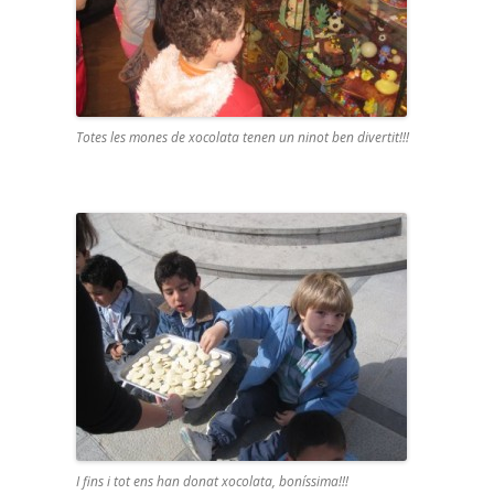
Totes les mones de xocolata tenen un ninot ben divertit!!!
I fins i tot ens han donat xocolata, boníssima!!!