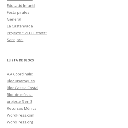
Educació Infantil
Festa pirates
General
La Castanyada
Projecte " Viu L'Estartit"
Sant Jordi
LLISTA DE BLOCS
A.A Coordinalic
Bloc Bisaroques
Bloc Cassia Costal
Bloc de música
projecte 3 en 3
Recursos Mònica
WordPress.com
WordPress.org