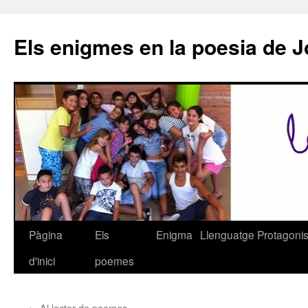
Els enigmes en la poesia de 
Pàgina
Els
Enigma
Llenguatge
Protagonis
Vés
d'inici
poemes
al
contingut
←
Al lector de poemes