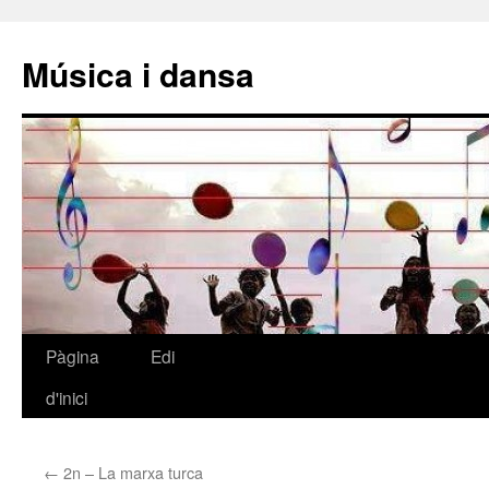
Música i dansa
Pàgina
Edi
Vés
d'inici
al
contingut
←
2n – La marxa turca