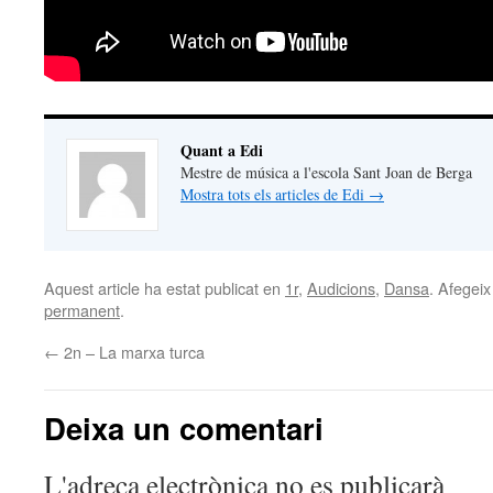
Quant a Edi
Mestre de música a l'escola Sant Joan de Berga
Mostra tots els articles de Edi
→
Aquest article ha estat publicat en
1r
,
Audicions
,
Dansa
. Afegeix
permanent
.
←
2n – La marxa turca
Deixa un comentari
L'adreça electrònica no es publicarà