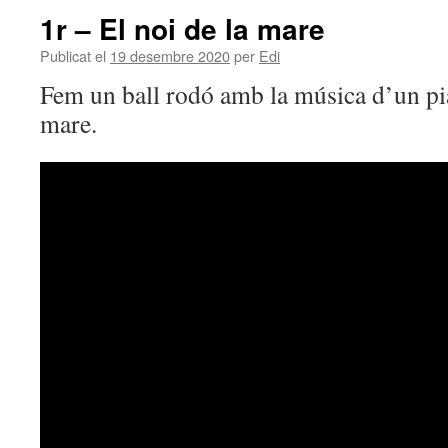
1r – El noi de la mare
Publicat el
19 desembre 2020
per
Edi
Fem un ball rodó amb la música d’un pia
mare.