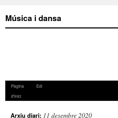
Música i dansa
Pàgina
Edi
Vés
d'inici
al
contingut
11 desembre 2020
Arxiu diari: