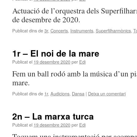
Actuació de l’orquestra dels Superfilha
de desembre de 2020.
Publicat dins de
3r
,
Concerts
,
Instruments
,
Superfilharmònics
,
T
1r – El noi de la mare
Publicat el
19 desembre 2020
per
Edi
Fem un ball rodó amb la música d’un pia
mare.
Publicat dins de
1r
,
Audicions
,
Dansa
|
Deixa un comentari
2n – La marxa turca
Publicat el
19 desembre 2020
per
Edi
Toquem una instrumentació per acompa