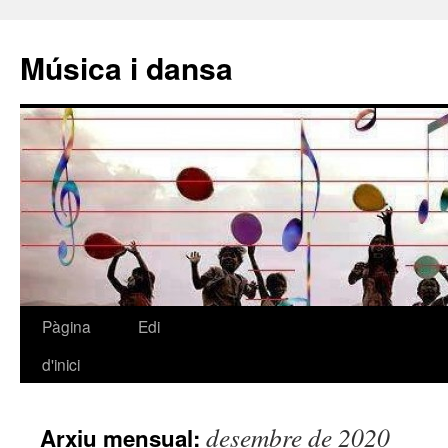
Música i dansa
Pàgina
Edi
Vés
d'inici
al
contingut
desembre de 2020
Arxiu mensual: