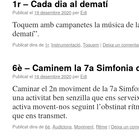
1r – Cada dia al dematí
Publicat el
19 desembre 2020
per
Edi
Toquem amb campanetes la música de la
dematí”.
Publicat dins de
1r
,
Instrumentació
,
Toquem
|
Deixa un comentar
6è – Caminem la 7a Simfonia 
Publicat el
16 desembre 2020
per
Edi
Caminar el 2n moviment de la 7a Simfo
una activitat ben senzilla que ens servei
activa movent-nos seguint l’obstinat rít
que ens transmet.
Publicat dins de
6è
,
Audicions
,
Moviment
,
Ritme
|
Deixa un come