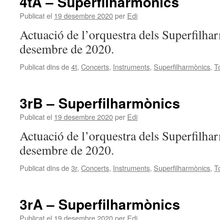
4tA – Superfilharmònics
Publicat el
19 desembre 2020
per
Edi
Actuació de l’orquestra dels Superfilha
desembre de 2020.
Publicat dins de
4t
,
Concerts
,
Instruments
,
Superfilharmònics
,
T
3rB – Superfilharmònics
Publicat el
19 desembre 2020
per
Edi
Actuació de l’orquestra dels Superfilha
desembre de 2020.
Publicat dins de
3r
,
Concerts
,
Instruments
,
Superfilharmònics
,
T
3rA – Superfilharmònics
Publicat el
19 desembre 2020
per
Edi