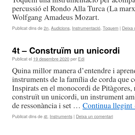
percussió el Rondo Alla Turca (La mar
Wolfgang Amadeus Mozart.
Publicat dins de
2n
,
Audicions
,
Instrumentació
,
Toquem
|
Deixa 
4t – Construïm un unicordi
Publicat el
19 desembre 2020
per
Edi
Quina millor manera d’entendre i apren
instruments de la família de corda que c
Inspirats en el monocordi de Pitàgores,
construït un unicordi, un instrument am
de ressonància i set …
Continua llegint
Publicat dins de
4t
,
Instruments
|
Deixa un comentari