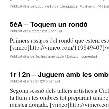
Publicat dins de
Educ. de l'oïda
,
Llenguatge
,
Moviment
,
P4
|
Dei
5èA – Toquem un rondó
Publicat el
12 febrer 2015
per
Edi
Primers assajos del rondó que estem est
[vimeo]http://vimeo.com/119849407[/
Publicat dins de
5è
,
Instrumentació
|
Deixa un comentari
1r i 2n – Juguem amb les omb
Publicat el
9 febrer 2015
per
Edi
Segona sessió dels tallers artístics a Ci
la llum i les ombres tot preparant una 
música donada. [vimeo]http://vimeo.c