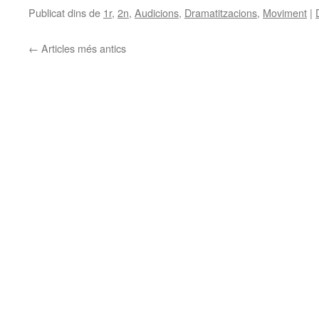
Publicat dins de
1r
,
2n
,
Audicions
,
Dramatitzacions
,
Moviment
|
←
Articles més antics