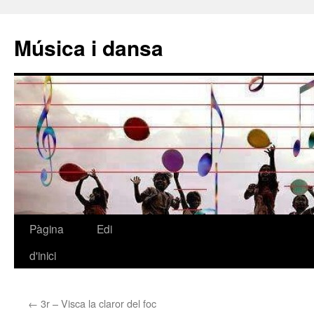
Música i dansa
Pàgina
Edi
Vés
d'inici
al
contingut
←
3r – Visca la claror del foc