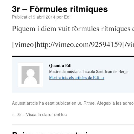
3r – Fòrmules rítmiques
Publicat el
9 abril 2014
per
Edi
Piquem i diem vuit fòrmules rítmiques 
[vimeo]http://vimeo.com/92594159[/v
Quant a Edi
Mestre de música a l'escola Sant Joan de Berga
Mostra tots els articles de Edi
→
Aquest article ha estat publicat en
3r
,
Ritme
. Afegeix a les adrece
←
3r – Visca la claror del foc