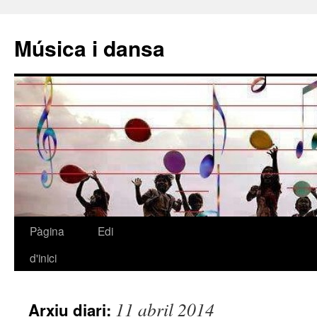
Música i dansa
Pàgina
Edi
Vés
d'inici
al
contingut
11 abril 2014
Arxiu diari: