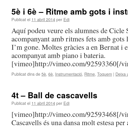
5è i 6è – Ritme amb gots i ins
Publicat el
11 abril 2014
per
Edi
Aquí podeu veure els alumnes de Cicle S
acompanyant amb ritmes fets amb gots
I’m gone. Moltes gràcies a en Bernat i e
acompanyat amb piano i bateria.
[vimeo]http://vimeo.com/92593360[/v
Publicat dins de
5è
,
6è
,
Instrumentació
,
Ritme
,
Toquem
|
Deixa 
4t – Ball de cascavells
Publicat el
11 abril 2014
per
Edi
[vimeo]http://vimeo.com/92593468[/vi
Cascavells és una dansa molt estesa per 