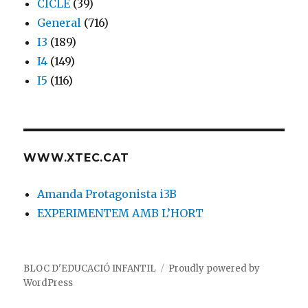
CICLE
(39)
General
(716)
I3
(189)
I4
(149)
I5
(116)
WWW.XTEC.CAT
Amanda Protagonista i3B
EXPERIMENTEM AMB L’HORT
BLOC D'EDUCACIÓ INFANTIL
Proudly powered by
WordPress