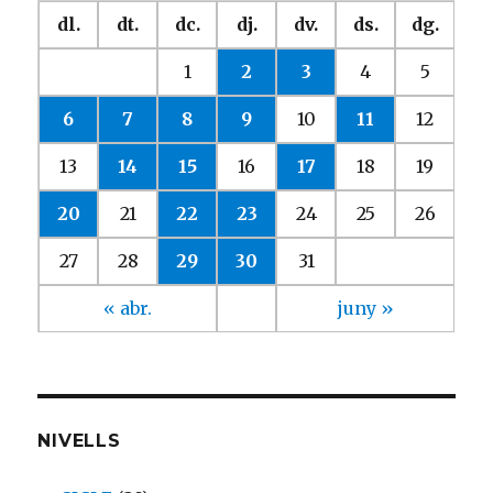
dl.
dt.
dc.
dj.
dv.
ds.
dg.
1
2
3
4
5
6
7
8
9
10
11
12
13
14
15
16
17
18
19
20
21
22
23
24
25
26
27
28
29
30
31
« abr.
juny »
NIVELLS