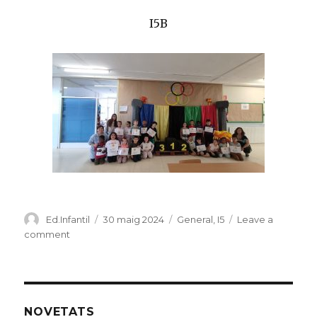
I5B
Author
Ed.Infantil
Posted
30 maig 2024
Categories
General
,
I5
Leave a
on
comment
on
PROJECTE
JOCS
OLIMPICS
I5
NOVETATS