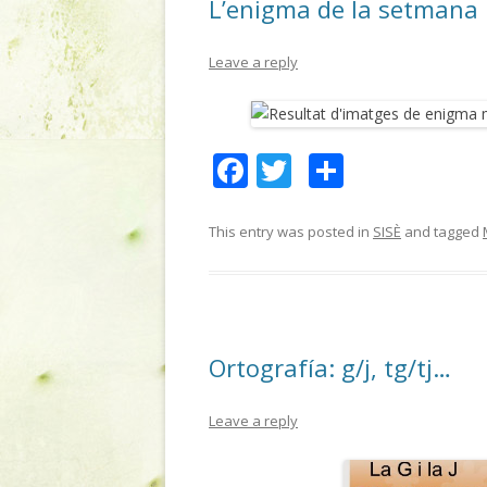
L’enigma de la setmana
k
ix
Leave a reply
F
T
C
ac
w
o
e
itt
m
This entry was posted in
SISÈ
and tagged
b
er
p
o
ar
o
te
Ortografía: g/j, tg/tj…
k
ix
Leave a reply