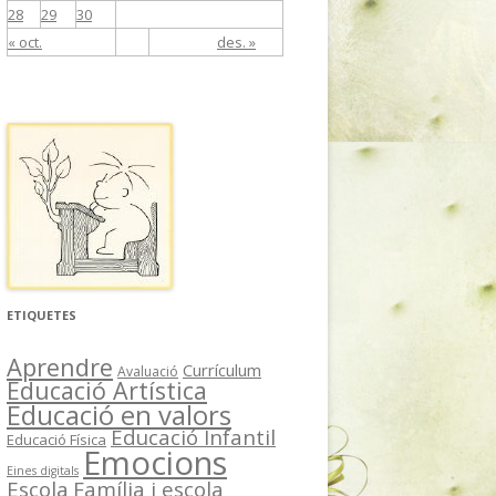
28
29
30
« oct.
des. »
ETIQUETES
Aprendre
Currículum
Avaluació
Educació Artística
Educació en valors
Educació Infantil
Educació Física
Emocions
Eines digitals
Escola
Família i escola