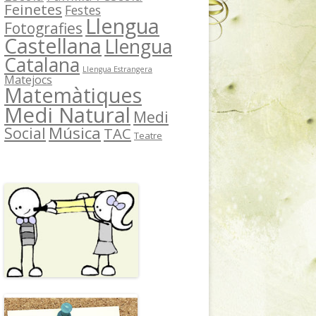
Feinetes
Festes
Llengua
Fotografies
Castellana
Llengua
Catalana
Llengua Estrangera
Matejocs
Matemàtiques
Medi Natural
Medi
Música
Social
TAC
Teatre