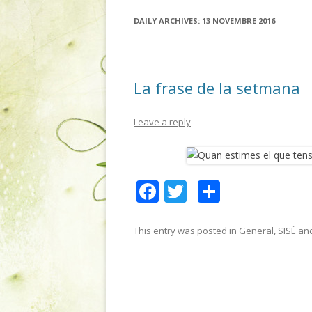
DAILY ARCHIVES:
13 NOVEMBRE 2016
La frase de la setmana
Leave a reply
F
T
C
ac
w
o
e
itt
m
This entry was posted in
General
,
SISÈ
and
b
er
p
o
ar
o
te