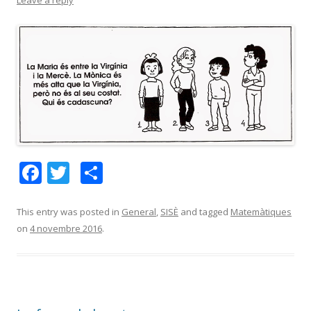
Leave a reply
F
T
C
ac
w
o
e
itt
m
This entry was posted in
General
,
SISÈ
and tagged
Matemàtiques
on
4 novembre 2016
.
b
er
p
o
ar
o
te
k
ix