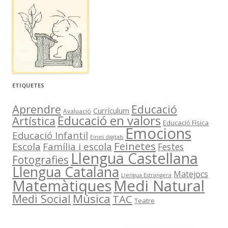
ETIQUETES
Aprendre
Educació
Currículum
Avaluació
Educació en valors
Artística
Educació Física
Emocions
Educació Infantil
Eines digitals
Feinetes
Escola
Família i escola
Festes
Llengua Castellana
Fotografies
Llengua Catalana
Matejocs
Llengua Estrangera
Medi Natural
Matemàtiques
Música
Medi Social
TAC
Teatre