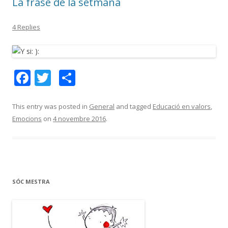
La frase de la setmana
4 Replies
F
T
C
ac
w
o
e
itt
m
This entry was posted in
General
and tagged
Educació en valors
,
Emocions
on
4 novembre 2016
.
b
er
p
o
ar
o
te
k
ix
SÓC MESTRA