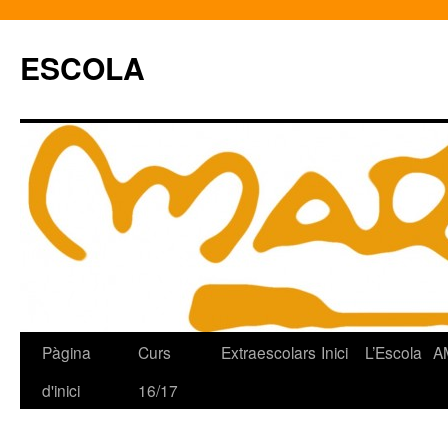
ESCOLA
Pàgina
Curs
Extraescolars
Inici
L’Escola
A
Vés
d'inici
16/17
al
contingut