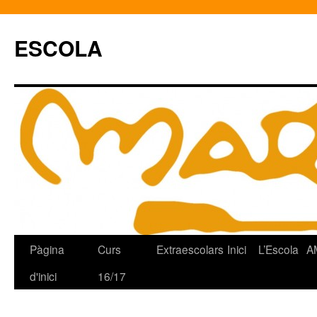
ESCOLA
Pàgina
Curs
Extraescolars
Inici
L’Escola
A
Vés
d'inici
16/17
al
contingut