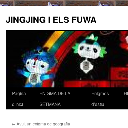
JINGJING I ELS FUWA
Pàgina
ENIGMA DE LA
Enigmes
H
Vés
d'inici
SETMANA
d’estiu
al
contingut
←
Avui, un enigma de geografia