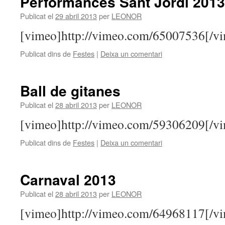
Performances Sant Jordi 2013
Publicat el
29 abril 2013
per
LEONOR
[vimeo]http://vimeo.com/65007536[/v
Publicat dins de
Festes
|
Deixa un comentari
Ball de gitanes
Publicat el
28 abril 2013
per
LEONOR
[vimeo]http://vimeo.com/59306209[/v
Publicat dins de
Festes
|
Deixa un comentari
Carnaval 2013
Publicat el
28 abril 2013
per
LEONOR
[vimeo]http://vimeo.com/64968117[/v