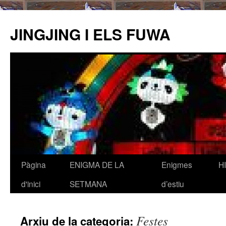
JINGJING I ELS FUWA
Pàgina
ENIGMA DE LA
Enigmes
H
Vés
d'inici
SETMANA
d’estiu
al
contingut
Festes
Arxiu de la categoria: