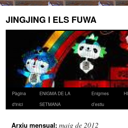
JINGJING I ELS FUWA
Pàgina
ENIGMA DE LA
Enigmes
H
Vés
d'inici
SETMANA
d’estiu
al
contingut
maig de 2012
Arxiu mensual: