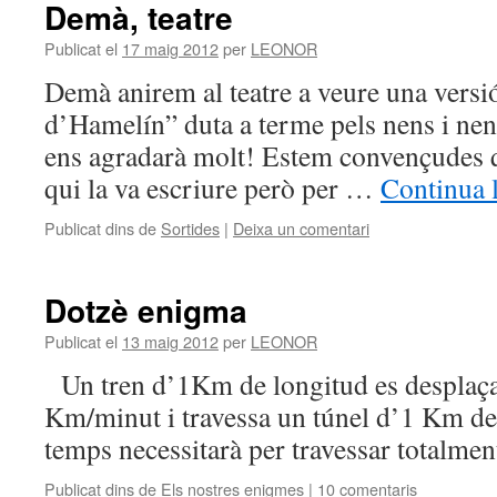
Demà, teatre
Publicat el
17 maig 2012
per
LEONOR
Demà anirem al teatre a veure una versió
d’Hamelín” duta a terme pels nens i ne
ens agradarà molt! Estem convençudes q
qui la va escriure però per …
Continua 
Publicat dins de
Sortides
|
Deixa un comentari
Dotzè enigma
Publicat el
13 maig 2012
per
LEONOR
Un tren d’1Km de longitud es desplaça 
Km/minut i travessa un túnel d’1 Km de
temps necessitarà per travessar totalment
Publicat dins de
Els nostres enigmes
|
10 comentaris