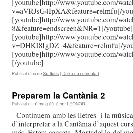
[youtube]http://www.youtube.com/watc
v=aVRJsG4IpXA&feature=relmfu[/you
[youtube]http://www.youtube.com/wa
8&feature=endscreen&NR=1[/youtube]
[youtube]http://www.youtube.com/watc
v=DHKI8IgDZ_4&feature=relmfu[/you
[youtube]http://www.youtube.com/wa
[/youtube]
Publicat dins de
Sortides
|
Deixa un comentari
Preparem la Cantània 2
Publicat el
10 maig 2012
per
LEONOR
Continuem amb les lletres i la música 
d’interpretar a la Cantània d’aquest cur
més: Estem cansats, Mortadel·la del me