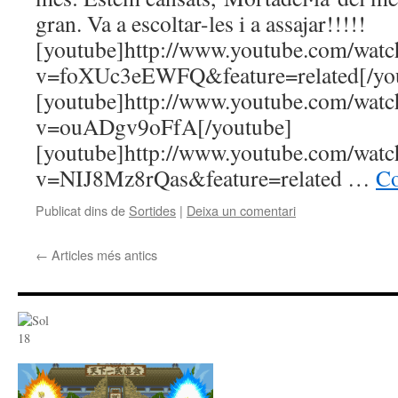
gran. Va a escoltar-les i a assajar!!!!!
[youtube]http://www.youtube.com/watc
v=foXUc3eEWFQ&feature=related[/yo
[youtube]http://www.youtube.com/watc
v=ouADgv9oFfA[/youtube]
[youtube]http://www.youtube.com/watc
v=NIJ8Mz8rQas&feature=related …
Co
Publicat dins de
Sortides
|
Deixa un comentari
←
Articles més antics