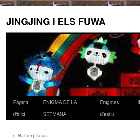
JINGJING I ELS FUWA
Pàgina
ENIGMA DE LA
Enigmes
H
Vés
d'inici
SETMANA
d’estiu
al
contingut
←
Ball de gitanes