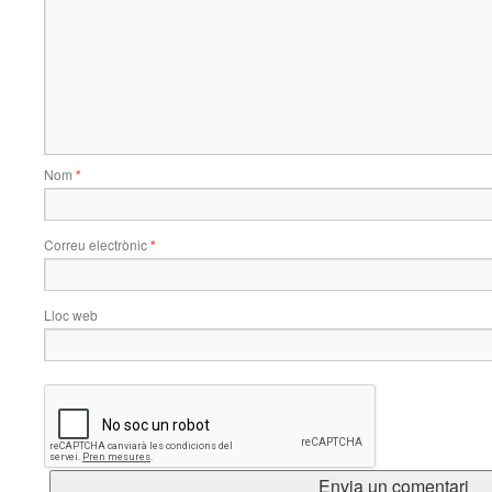
Nom
*
Correu electrònic
*
Lloc web