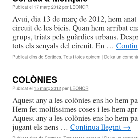
Publicat el
17 març 2012
per
LEONOR
Avui, dia 13 de març de 2012, hem anat 
circuit de les bicis. Quan hem arribat e
grups, triats pels guàrdies urbans. Desp
tots els senyals del circuit. En …
Contin
Publicat dins de
Sortides
,
Tots i totes opinem
|
Deixa un comenta
COLÒNIES
Publicat el
15 març 2012
per
LEONOR
Aquest any a les colònies ens ho hem pas
Hem fet moltíssimes coses i les hem apr
Aquest any a les colònies ens ho hem pas
jugant els nens …
Continua llegint
→
Publicat dins de
Sortides
,
Tots i totes opinem
|
Deixa un comenta