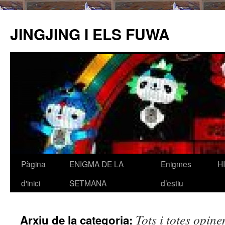
JINGJING I ELS FUWA
Pàgina
ENIGMA DE LA
Enigmes
H
Vés
d'inici
SETMANA
d’estiu
al
contingut
Tots i totes opin
Arxiu de la categoria: