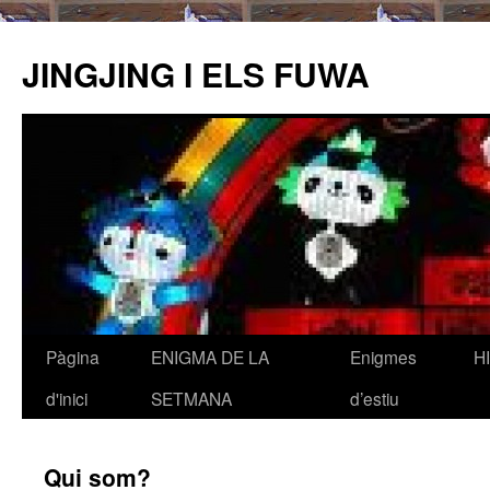
JINGJING I ELS FUWA
Pàgina
ENIGMA DE LA
Enigmes
H
Vés
d'inici
SETMANA
d’estiu
al
contingut
Qui som?