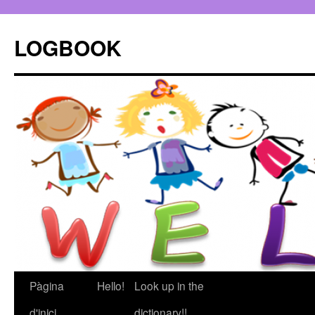
LOGBOOK
Pàgina
Hello!
Look up in the
Vés
d'inici
dictionary!!
al