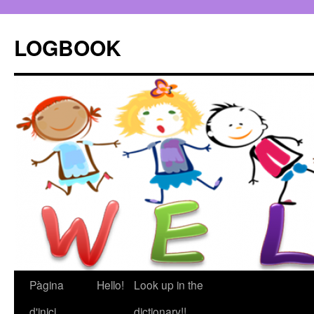
LOGBOOK
Pàgina
Hello!
Look up in the
Vés
d'inici
dictionary!!
al