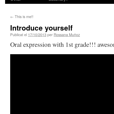
contingut
←
This is me!!
Introduce yourself
Publicat el
17/10/2013
per
Rossana Muñoz
Oral expression with 1st grade!!! awes