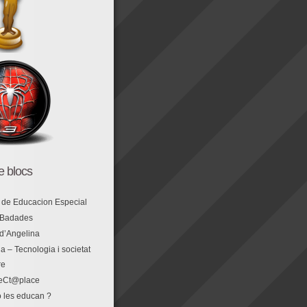
de blocs
 de Educacion Especial
 Badades
 d’Angelina
a – Tecnologia i societat
re
eCt@place
 les educan ?