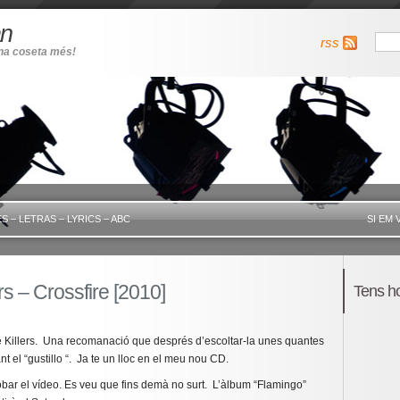
an
rss
una coseta més!
S – LETRAS – LYRICS – ABC
SI EM 
s – Crossfire [2010]
Tens h
e Killers. Una recomanació que després d’escoltar-la unes quantes
t el “gustillo “. Ja te un lloc en el meu nou CD.
bar el vídeo. Es veu que fins demà no surt. L’àlbum “Flamingo”