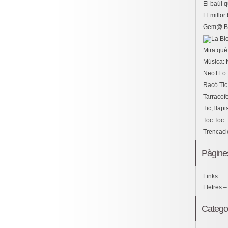
El baúl 
El millo
Gem@ B
Mira què 
Música: 
NeoTEo
Racó Tic
Tarracof
Tic, llapi
Toc Toc
Trencac
Pàgine
Links
Lletres –
Catego