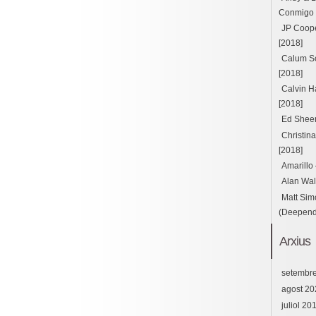
Conmigo ft
JP Cooper
[2018]
Calum Sc
[2018]
Calvin H
[2018]
Ed Sheer
Christin
[2018]
Amarillo
Alan Wal
Matt Sim
(Deepend 
Arxius
setembr
agost 20
juliol 20