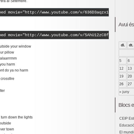
tirà al Setembre.
bed movie="http://www.youtube.com/v/636D3aqzx1s" width="
Avui é
bed movie="http://www.youtube.com/v/5AhU12zC8fc" width="
dl.
dt.
 outside your window
ur pillow
 alaarrrmm
5
6
o you harm
12
13
ont do ya no harm
19
20
crossfire
26
27
ter
« juny
Blocs e
turn down the lights
CEIP Est
 outside
Educació
over town
El mundil