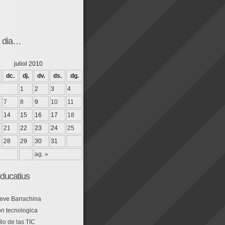
425" height="350" wmode="transparent" /]
s dia…
425" height="350" wmode="transparent" /]
juliol 2010
dc.
dj.
dv.
ds.
dg.
1
2
3
4
7
8
9
10
11
14
15
16
17
18
21
22
23
24
25
28
29
30
31
ag. »
ducatius
eve Barrachina
n tecnologica
lo de las TIC