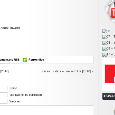
randon Flowers
ok
er
omparteix
omentaris RSS
Retroenllaç
[2010]
Scissor Sisters – Fire with fire [2010]
»
i
Name
Mail (will not be published)
Website