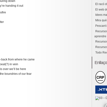
ouring down
El racó d
ey’re handing it out
El web d
sfire
Idees ma
Mira què 
ter
Pescant 
Recursos
aprendre i
Recursos
Recursos
Todo Re
 go back from where he came
Enllaç
beat(?) in vein
is over we’ll be here
the boundries of our fear