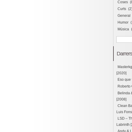
Coses
(
Curts
(2
General
Humor
(
Música
Darrers
Masterk
[2020]
Eso que 
Roberto 
Belinda 
[2008]
Clean Ba
Luis Fons
LSD – Thu
Labrinth 
Andy & L