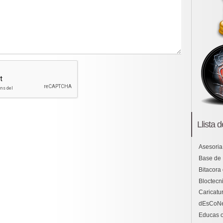
Llista 
Asesoria
Base de
Bitacora
Bloctecni
Caricatu
dEsCoN
Educas o