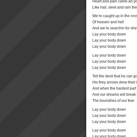
Heart and pain came-ah p
Like hail, sleet and rain th
We’re caught up in the cros
Of heaven and hell
And we’re searchin for shel
Lay your body down
Lay your body down
Lay your body down
Lay your body down
Lay your body down
Lay your body down
Tell the devil that he can
His firey arrows drew their 
And when the hardest part 
And our dreams will break 
The boundries of our fear
Lay your body down
Lay your body down
Lay your body down
Lay your body down
Lay your body down