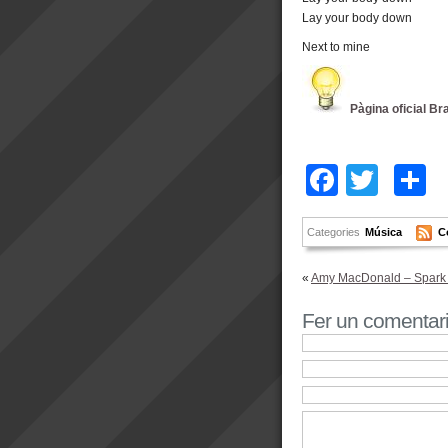
Lay your body down
Next to mine
Pàgina oficial B
Facebo
Twitt
C
Categories
Música
C
«
Amy MacDonald – Spark 
Fer un comentar