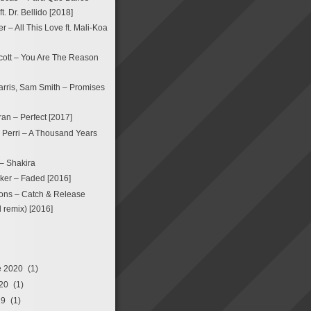
. Dr. Bellido [2018]
 – All This Love ft. Mali-Koa
ott – You Are The Reason
arris, Sam Smith – Promises
an – Perfect [2017]
a Perri – A Thousand Years
 – Shakira
ker – Faded [2016]
ons – Catch & Release
remix) [2016]
e 2020
(1)
20
(1)
19
(1)