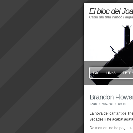
El bloc del Jo
Cada dia una cançó i alg
INICI
LINKS
LLETRE
Brandon Flower
Joan
| 07/07/2010
| 09:16
La nova del cantant de Th
vegades li he acabat agafan
De moment no he pogut tro