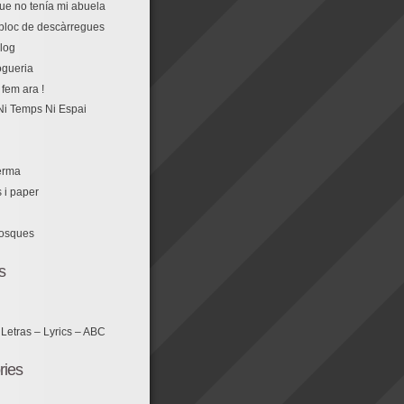
que no tenía mi abuela
r bloc de descàrregues
log
fem ara !
Ni Temps Ni Espai
erma
s i paper
losques
s
 Letras – Lyrics – ABC
ries