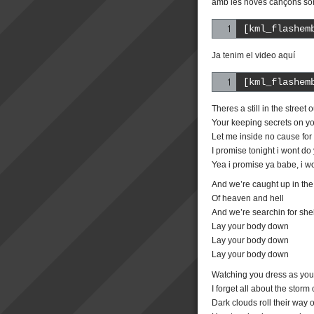
amb les noves cançons sor
[kml_flashem
Ja tenim el video aquí
[kml_flashem
Theres a still in the street
Your keeping secrets on yo
Let me inside no cause for
I promise tonight i wont d
Yea i promise ya babe, i w
And we’re caught up in the 
Of heaven and hell
And we’re searchin for shel
Lay your body down
Lay your body down
Lay your body down
Watching you dress as you 
I forget all about the storm
Dark clouds roll their way 