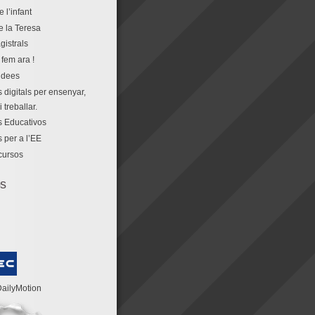
e l’infant
e la Teresa
gistrals
fem ara !
idees
 digitals per ensenyar,
 treballar.
 Educativos
 per a l’EE
cursos
os