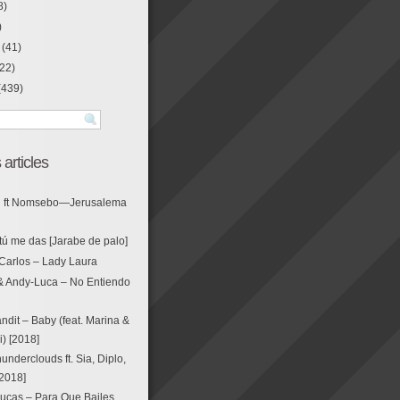
8)
)
(41)
22)
(439)
 articles
g ft Nomsebo—Jerusalema
tú me das [Jarabe de palo]
Carlos – Lady Laura
& Andy-Luca – No Entiendo
ndit – Baby (feat. Marina &
i) [2018]
nderclouds ft. Sia, Diplo,
[2018]
ucas – Para Que Bailes