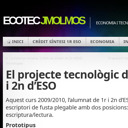
ECOTEC
JMOLMOS
ECONOMIA I TEC
INICI
CRÈDIT SÍNTESI 1R ESO
ECONOMIA
I
«
La balança romana. Crèdit de síntesi de 2n d’ESO.
Preparant l’
Tecnologies
El projecte tecnològic 
i 2n d’ESO
Aquest curs 2009/2010, l’alumnat de 1r i 2n d’E
escriptori de fusta plegable amb dos posicions: 
escriptura/lectura.
Prototipus