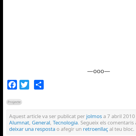
—ooo—
Facebook
Twitter
Comparteix
Projecte
Aquest article va ser publicat per
jolmos
a 7 abril 2010 
Alumnat
,
General
,
Tecnologia
. Segueix els comentaris
deixar una resposta
o afegir un
retroenllaç
al teu bloc.