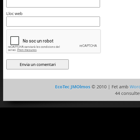
Lloc web
EcoTec JMOlmos
© 2010 | Fet amb
Word
44 consulte