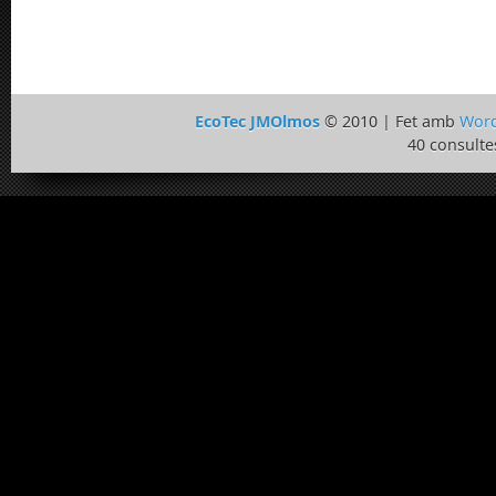
EcoTec JMOlmos
© 2010 | Fet amb
Word
40 consulte