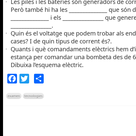
Les piles i les bateries són generadors de cor
Però també hi ha les ______________ que són 
______________ i els _______________ que gener
_______________.
Quin és el voltatge que podem trobar als endo
cases? I de quin tipus de corrent és?.
Quants i què comandaments elèctrics hem d’in
estança per comandar una bombeta des de 6 l
Dibuixa l’esquema elèctric.
Facebook
Twitter
Comparteix
examen
tecnologies