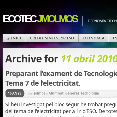
ECOTEC
JMOLMOS
ECONOMIA I TEC
INICI
CRÈDIT SÍNTESI 1R ESO
ECONOMIA
I
Archive for
11 abril 201
Preparant l’exament de Tecnologie
Tema 7 de l’electricitat.
16 ANYS
per
jolmos
a
Alumnat
,
General
,
Tecnologia
Si heu investigat pel bloc segur he trobat preg
del tema de l’electricitat per a 1r d’ESO. De to