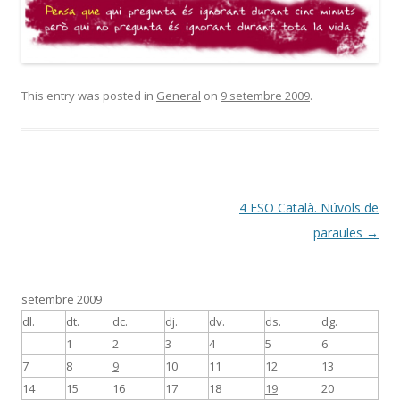
This entry was posted in
General
on
9 setembre 2009
.
Post
4 ESO Català. Núvols de
navigation
paraules
→
setembre 2009
dl.
dt.
dc.
dj.
dv.
ds.
dg.
1
2
3
4
5
6
7
8
9
10
11
12
13
14
15
16
17
18
19
20