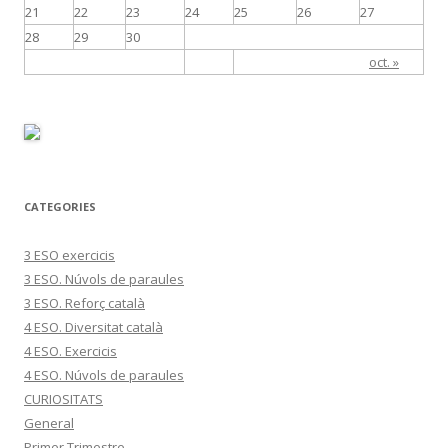
21
22
23
24
25
26
27
28
29
30
oct. »
CATEGORIES
3 ESO exercicis
3 ESO. Núvols de paraules
3 ESO. Reforç català
4 ESO. Diversitat català
4 ESO. Exercicis
4 ESO. Núvols de paraules
CURIOSITATS
General
Primer Trimestre