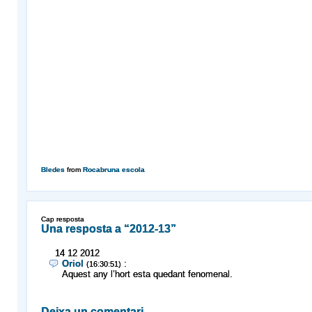
Bledes
from
Rocabruna escola
Cap resposta
Una resposta a “2012-13”
14
12
2012
Oriol
:
(16:30:51)
Aquest any l’hort esta quedant fenomenal.
Deixa un comentari