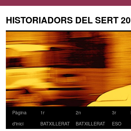
HISTORIADORS DEL SERT 20
Pàgina
1r
2n
3r
Vés
d'inici
BATXILLERAT
BATXILLERAT
ESO
al