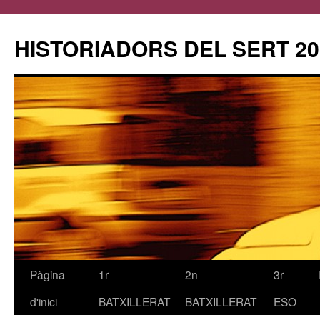
HISTORIADORS DEL SERT 20
Pàgina
1r
2n
3r
Vés
d'inici
BATXILLERAT
BATXILLERAT
ESO
al