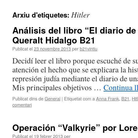
contingut
Hitler
Arxiu d'etiquetes:
Análisis del libro “El diario d
Queralt Hidalgo B21
Publicat el
23 novembre 2013
per
b21vintiu
Decidí leer el libro porque escuché de 
atención el hecho que se explicara la his
represión judía mediante el diario de un
Mis principales objetivos …
Continua l
Publicat dins de
General
|
Etiquetat com a
Anna Frank
,
B21
,
Hit
comentari
Operación “Valkyrie” por Lor
Publicat el
19 febrer 2013
per