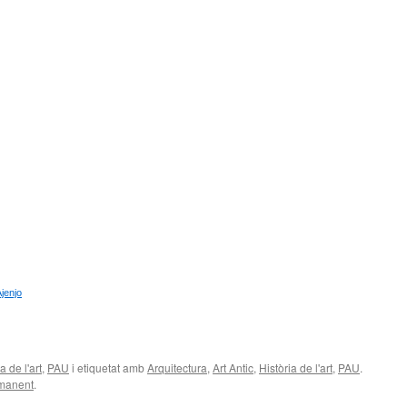
jenjo
teix
a de l'art
,
PAU
i etiquetat amb
Arquitectura
,
Art Antic
,
Història de l'art
,
PAU
.
rmanent
.