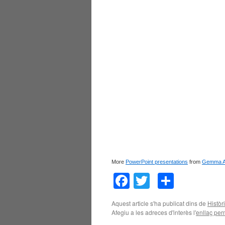
More
PowerPoint presentations
from
Gemma A
Facebook
Twitter
Compar
Aquest article s'ha publicat dins de
Històri
Afegiu a les adreces d'interès l'
enllaç pe