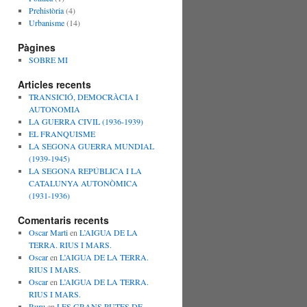
Prehistòria
(4)
Urbanisme
(14)
Pàgines
SOBRE MI
Articles recents
TRANSICIÓ, DEMOCRÀCIA I
AUTONOMIA
LA GUERRA CIVIL (1936-1939)
EL FRANQUISME
LA SEGONA GUERRA MUNDIAL
(1939-1945)
LA SEGONA REPÚBLICA I LA
CATALUNYA AUTONÒMICA
(1931-1936)
Comentaris recents
Oscar Marti
en
L’AIGUA DE LA
TERRA. RIUS I MARS.
Oscar
en
L’AIGUA DE LA TERRA.
RIUS I MARS.
Oscar
en
L’AIGUA DE LA TERRA.
RIUS I MARS.
Ruru
en
LES GRANS RUTES DE