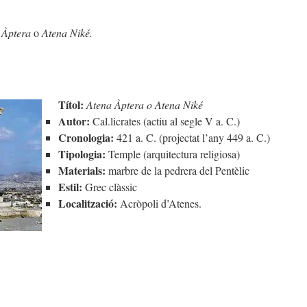
 Àptera
o
Atena Niké.
Títol:
Atena Àptera o Atena Niké
Autor:
Cal.licrates (actiu al segle V a. C.)
Cronologia:
421 a. C. (projectat l’any 449 a. C.)
Tipologia:
Temple (arquitectura religiosa)
Materials:
marbre de la pedrera del Pentèlic
Estil:
Grec clàssic
Localització:
Acròpoli d’Atenes.