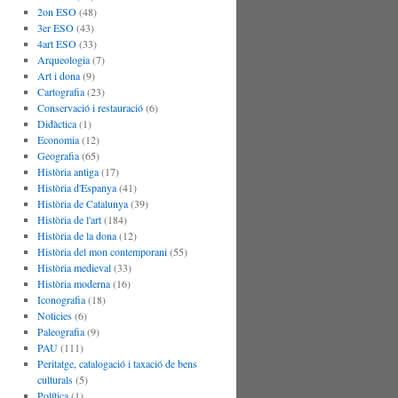
2on ESO
(48)
3er ESO
(43)
4art ESO
(33)
Arqueologia
(7)
Art i dona
(9)
Cartografia
(23)
Conservació i restauració
(6)
Didàctica
(1)
Economia
(12)
Geografia
(65)
Història antiga
(17)
Història d'Espanya
(41)
Història de Catalunya
(39)
Història de l'art
(184)
Història de la dona
(12)
Història del mon contemporani
(55)
Història medieval
(33)
Història moderna
(16)
Iconografia
(18)
Noticies
(6)
Paleografia
(9)
PAU
(111)
Peritatge, catalogació i taxació de bens
culturals
(5)
Política
(1)