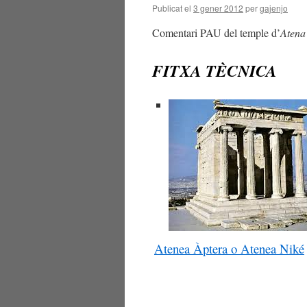
Publicat el
3 gener 2012
per
gajenjo
Comentari PAU del temple d’
Atena
FITXA TÈCNICA
Atenea Àptera o Atenea Niké