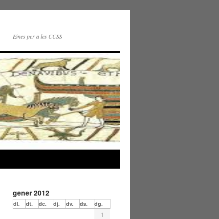
Eines per a les CCSS
gener 2012
dl.
dt.
dc.
dj.
dv.
ds.
dg.
1