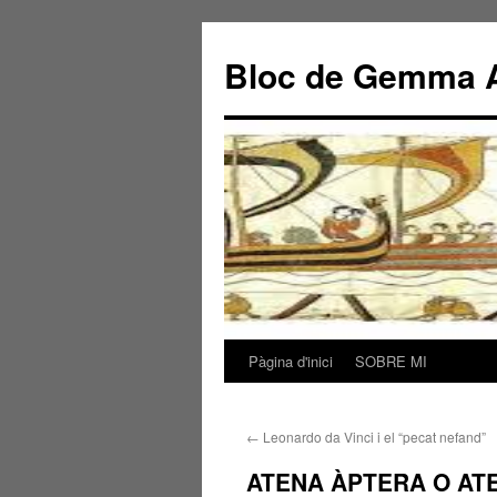
Bloc de Gemma A
Pàgina d'inici
SOBRE MI
Vés
al
←
Leonardo da Vinci i el “pecat nefand”
contingut
ATENA ÀPTERA O AT