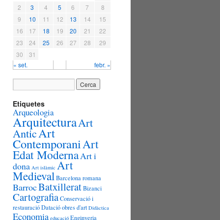
2
3
4
5
6
7
8
9
10
11
12
13
14
15
16
17
18
19
20
21
22
23
24
25
26
27
28
29
30
31
« set.
febr. »
Etiquetes
Arqueologia
Arquitectura
Art
Art
Antic
Contemporani
Art
Edat Moderna
Art i
Art
dona
Art islàmic
Medieval
Barcelona romana
Batxillerat
Barroc
Bizanci
Cartografia
Conservació i
restauració
Datació obres d'art
Didàctica
Economia
Enginyeria
educació