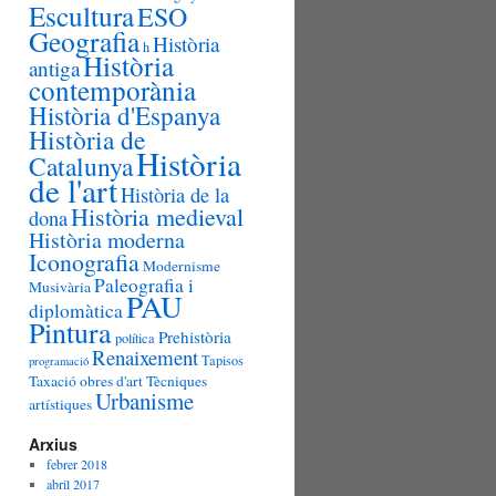
Escultura
ESO
Geografia
Història
h
Història
antiga
contemporània
Història d'Espanya
Història de
Història
Catalunya
de l'art
Història de la
Història medieval
dona
Història moderna
Iconografia
Modernisme
Paleografia i
Musivària
PAU
diplomàtica
Pintura
Prehistòria
política
Renaixement
Tapisos
programació
Taxació obres d'art
Tècniques
Urbanisme
artístiques
Arxius
febrer 2018
abril 2017