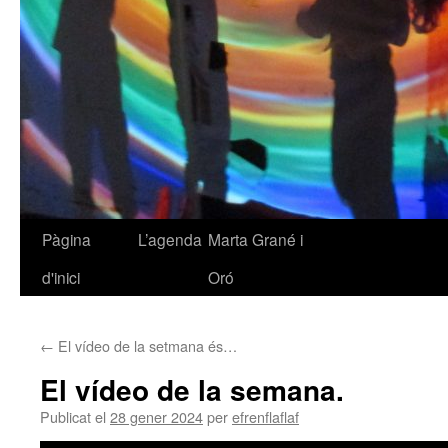
Pàgina
L’agenda
Marta Grané i
Vés
d'inici
Oró
al
contingut
←
El vídeo de la setmana és…
El vídeo de la semana.
Publicat el
28 gener 2024
per
efrenflaflaf