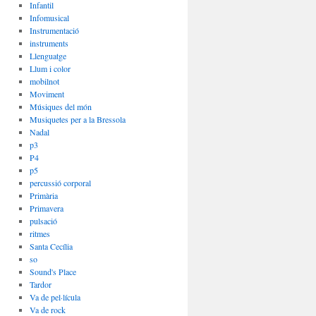
Infantil
Infomusical
Instrumentació
instruments
Llenguatge
Llum i color
mobilnot
Moviment
Músiques del món
Musiquetes per a la Bressola
Nadal
p3
P4
p5
percussió corporal
Primària
Primavera
pulsació
ritmes
Santa Cecília
so
Sound's Place
Tardor
Va de pel·lícula
Va de rock