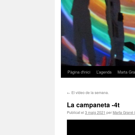
Pàgina d'inici
L’agenda
Marta Gra
Vés
al
←
El vídeo de la semana.
contingut
La campaneta -4t
Publicat el
3 maig 2021
per
Marta Grané 