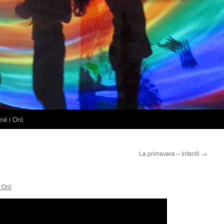
né i Oró
La primavera – Infantil
→
i Oró