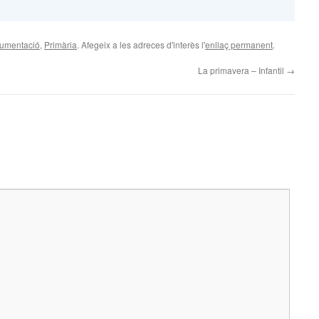
rumentació
,
Primària
. Afegeix a les adreces d'interès l'
enllaç permanent
.
La primavera – Infantil
→