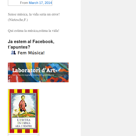
From
March 17, 2014
Sense música, la vida seria un error!
(Nietzsche,F.)
Qui estima la música,estima la vida!
Ja estem al Facebook,
t’apuntes?