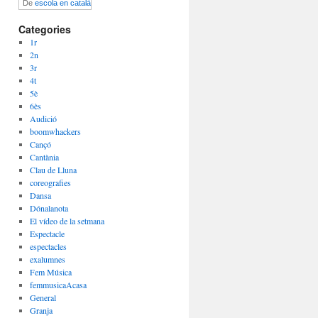
De
escola en català
Categories
1r
2n
3r
4t
5è
6ès
Audició
boomwhackers
Cançó
Cantània
Clau de Lluna
coreografies
Dansa
Dónalanota
El vídeo de la setmana
Espectacle
espectacles
exalumnes
Fem Música
femmusicaAcasa
General
Granja