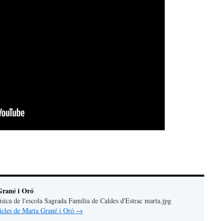
teix
rané i Oró
úsica de l'escola Sagrada Família de Caldes d'Estrac marta.jpg
rticles de Marta Grané i Oró
→