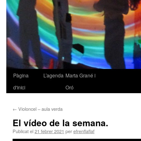
Pàgina
L’agenda
Marta Grané i
Vés
d'inici
Oró
al
contingut
←
Violoncel – aula verda
El vídeo de la semana.
Publicat el
21 febrer 2021
per
efrenflaflaf