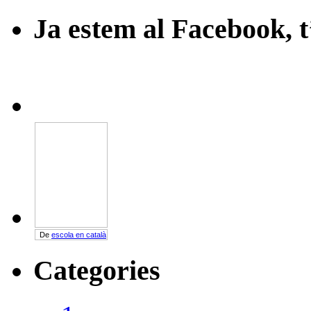
Sense música, la vida seri
Qui estima la música,esti
Ja estem al Facebook, 
De
escola en català