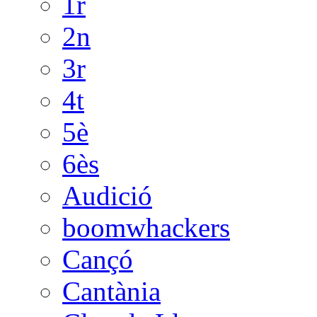
Categories
1r
2n
3r
4t
5è
6ès
Audició
boomwhackers