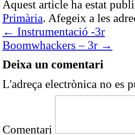
d'Estrac marta.jpg
Mostra tots els articles de
Aquest article ha estat publ
Primària
. Afegeix a les adrec
←
Instrumentació -3r
Boomwhackers – 3r
→
Deixa un comentari
L'adreça electrònica no es p