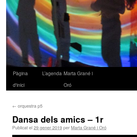
Pàgina
L’agenda
Marta Grané i
Vés
d'inici
Oró
al
contingut
←
orquestra p5
Dansa dels amics – 1r
Publicat el
29 gener 2019
per
Marta Grané i Oró